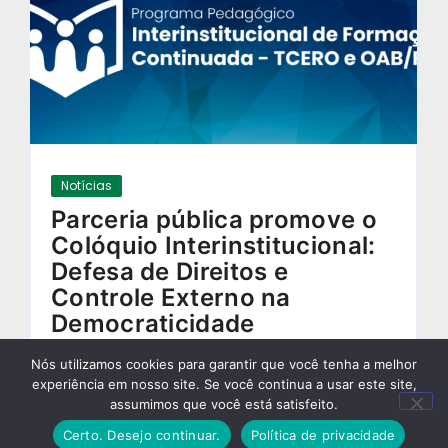
Notícias
Parceria pública promove o
Colóquio Interinstitucional:
Defesa de Direitos e
Controle Externo na
Democraticidade
Contemporânea
Nós utilizamos cookies para garantir que você tenha a melhor
13/10/2025
-
experiência em nosso site. Se você continua a usar este site,
assumimos que você está satisfeito.
Certo. Desejo continuar.
Política de privacidade