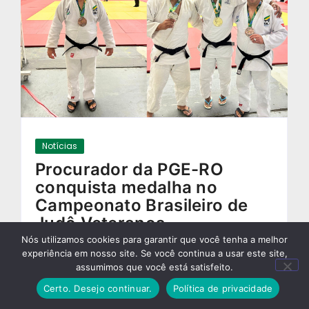
Notícias
Procurador da PGE-RO
conquista medalha no
Campeonato Brasileiro de
Judô Veteranos
Nós utilizamos cookies para garantir que você tenha a melhor
27/08/2025
-
experiência em nosso site. Se você continua a usar este site,
assumimos que você está satisfeito.
Certo. Desejo continuar.
Política de privacidade