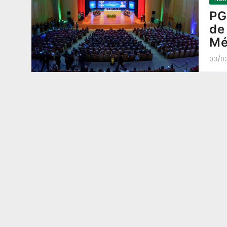
PG
de
Mé
03/0