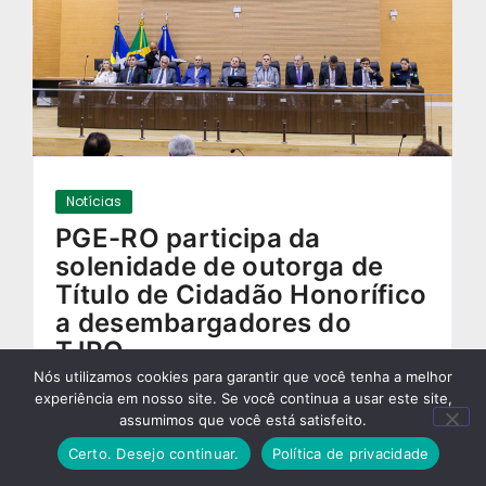
Notícias
PGE-RO participa da
solenidade de outorga de
Título de Cidadão Honorífico
a desembargadores do
TJRO
Nós utilizamos cookies para garantir que você tenha a melhor
15/10/2025
-
experiência em nosso site. Se você continua a usar este site,
assumimos que você está satisfeito.
Certo. Desejo continuar.
Política de privacidade