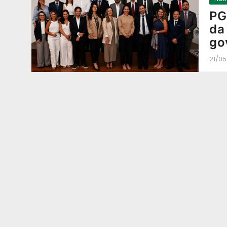
PG
da
go
21/0