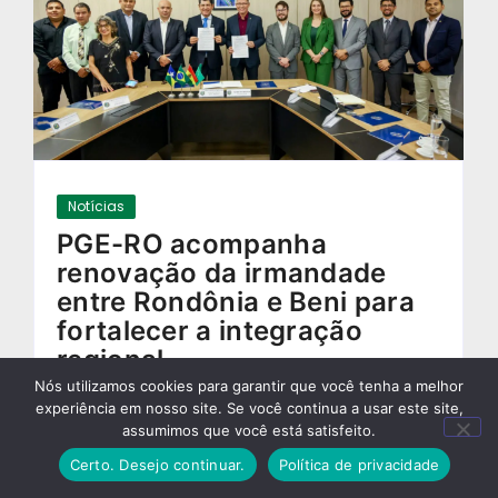
Notícias
PGE-RO acompanha
renovação da irmandade
entre Rondônia e Beni para
fortalecer a integração
regional
Nós utilizamos cookies para garantir que você tenha a melhor
08/06/2026
-
experiência em nosso site. Se você continua a usar este site,
assumimos que você está satisfeito.
Certo. Desejo continuar.
Política de privacidade