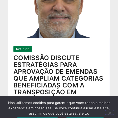
Notícias
COMISSÃO DISCUTE
ESTRATÉGIAS PARA
APROVAÇÃO DE EMENDAS
QUE AMPLIAM CATEGORIAS
BENEFICIADAS COM A
TRANSPOSIÇÃO EM
RONDÔNIA
Nós utilizamos cookies para garantir que você tenha a melhor
13/03/2018
-
experiência em nosso site. Se você continua a usar este site,
assumimos que você está satisfeito.