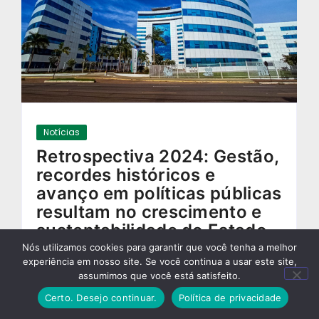
Notícias
Retrospectiva 2024: Gestão,
recordes históricos e
avanço em políticas públicas
resultam no crescimento e
sustentabilidade do Estado.
Nós utilizamos cookies para garantir que você tenha a melhor
26/12/2024
-
experiência em nosso site. Se você continua a usar este site,
assumimos que você está satisfeito.
Certo. Desejo continuar.
Política de privacidade