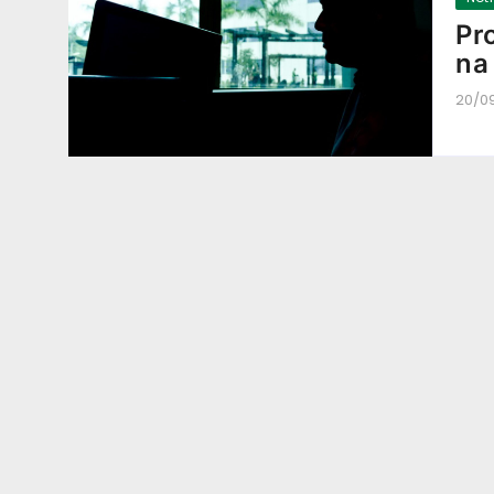
Pr
na
20/0