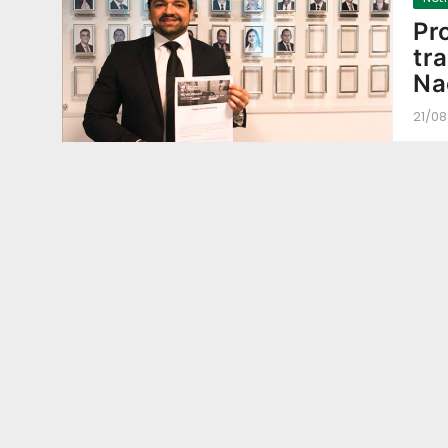
Pr
tr
Na
21/08