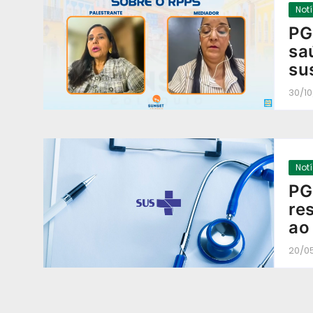
Not
PG
sa
su
30/1
Not
PG
re
ao
20/0