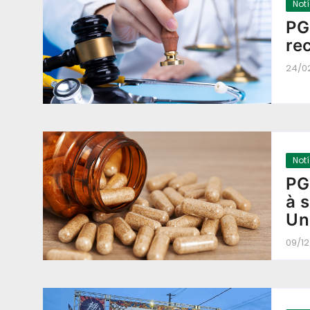
Not
PG
re
24/0
Not
PG
à 
Un
09/1