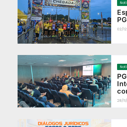
Not
Es
PG
02/1
Not
PG
In
co
28/11