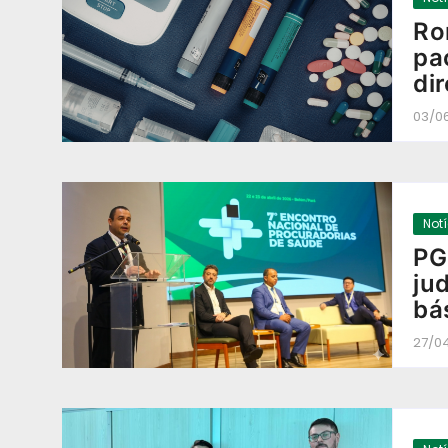
Ro
pa
di
03/0
Not
PG
ju
bá
27/0