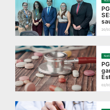
Not
PG
SE
sa
20/0
Not
PG
ga
Es
02/0