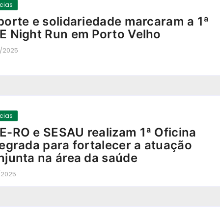
ícias
porte e solidariedade marcaram a 1ª
E Night Run em Porto Velho
2/2025
-
ícias
E-RO e SESAU realizam 1ª Oficina
tegrada para fortalecer a atuação
njunta na área da saúde
/2025
-