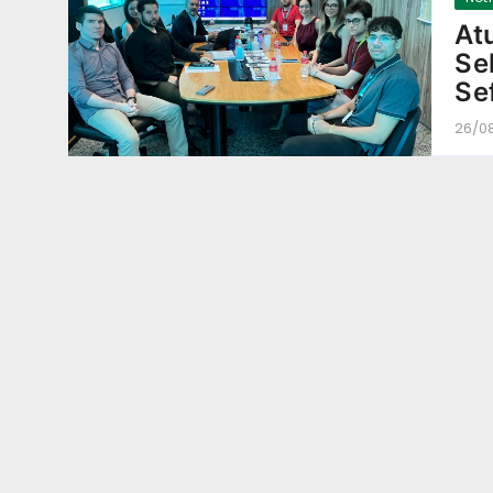
At
Se
Se
26/0