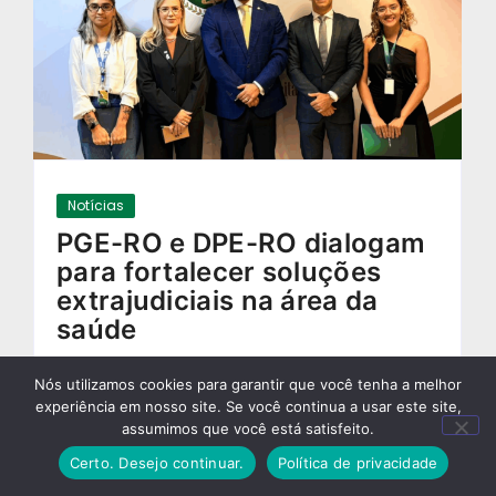
Notícias
PGE-RO e DPE-RO dialogam
para fortalecer soluções
extrajudiciais na área da
saúde
25/09/2025
-
Nós utilizamos cookies para garantir que você tenha a melhor
experiência em nosso site. Se você continua a usar este site,
assumimos que você está satisfeito.
Certo. Desejo continuar.
Política de privacidade