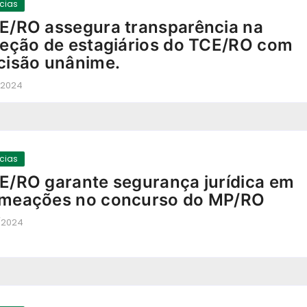
ícias
E/RO assegura transparência na
leção de estagiários do TCE/RO com
cisão unânime.
/2024
-
ícias
E/RO garante segurança jurídica em
meações no concurso do MP/RO
/2024
-