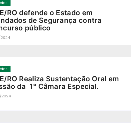
ícias
E/RO defende o Estado em
ndados de Segurança contra
ncurso público
1/2024
-
ícias
E/RO Realiza Sustentação Oral em
ssão da 1° Câmara Especial.
9/2024
-