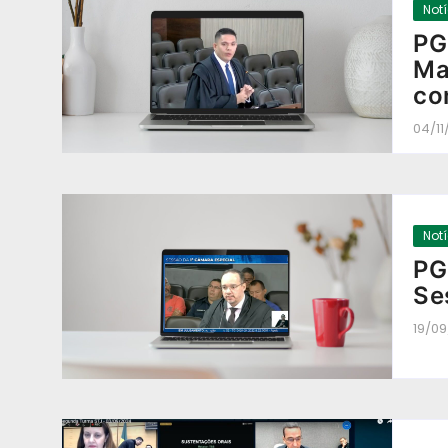
Not
PG
Ma
co
04/1
Not
PG
Se
19/0