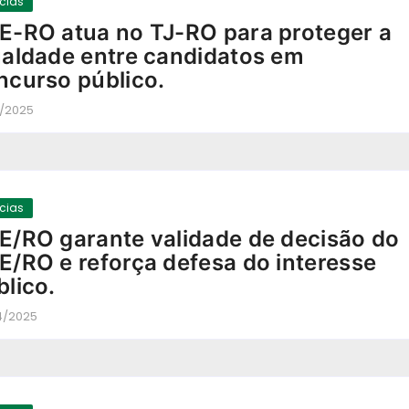
ícias
E-RO atua no TJ-RO para proteger a
ualdade entre candidatos em
ncurso público.
5/2025
-
ícias
E/RO garante validade de decisão do
E/RO e reforça defesa do interesse
blico.
4/2025
-