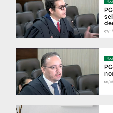
Not
PG
se
de
07/11
Not
PG
no
06/11