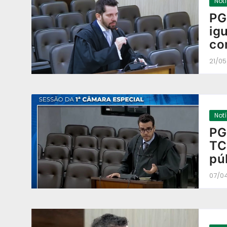
Not
PG
ig
co
21/0
Not
PG
TC
pú
07/0