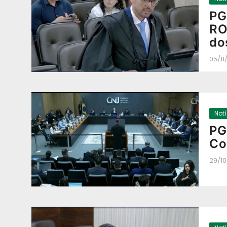
PG
RO
do
05/11
Not
PG
Co
29/1