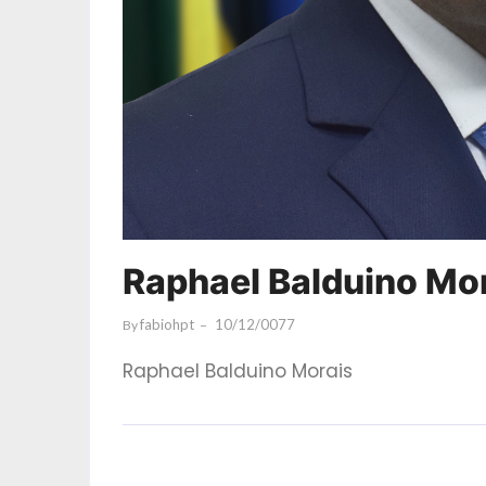
Raphael Balduino Mo
Fabiohpt
10/12/0077
By
Raphael Balduino Morais