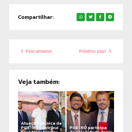
Compartilhar:
Post anterior
Próximo post
Veja também:
Atuação técnica da
PGE-RO contribui
PGE-RO participa
para transformar
da solenidade de