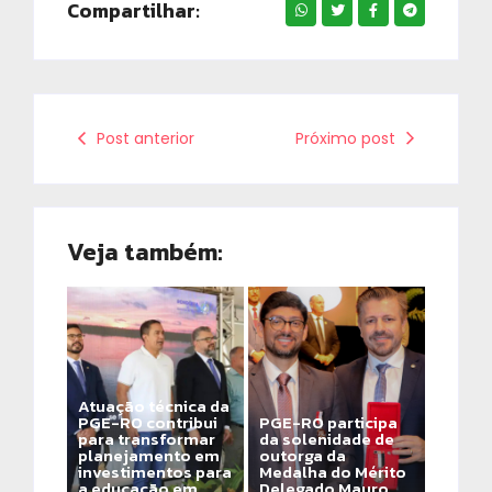
Compartilhar:
Post anterior
Próximo post
Veja também:
Atuação técnica da
PGE-RO contribui
PGE-RO participa
para transformar
da solenidade de
planejamento em
outorga da
investimentos para
Medalha do Mérito
a educação em
Delegado Mauro