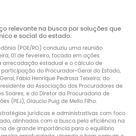
o relevante na busca por soluções que
co e social do estado.
ondônia (PGE/RO) conduziu uma reunião
ra, 01 de fevereiro, focada em ações
 arrecadação estadual e o cálculo de
 participação do Procurador-Geral do Estado,
eral, Fábio Henrique Pedrosa Teixeira; do
 Presidente da Associação dos Procuradores de
 Soares; e do Diretor da Procuradoria de
ões (PEJ), Glaucio Puig de Mello Filho.
stratégias jurídicas e administrativas com foco
ado, alinhadas com a busca pela eficiência na
ma de grande importância para o equilíbrio
 maneira aprofundada, visando o bem comum e