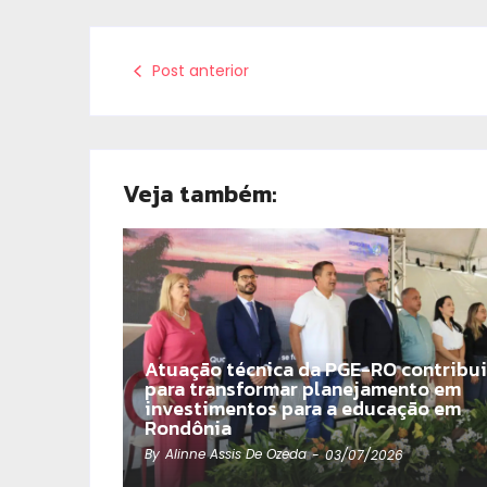
Post anterior
Veja também:
Atuação técnica da PGE-RO contribui
para transformar planejamento em
investimentos para a educação em
Rondônia
By
Alinne Assis De Ozeda
-
03/07/2026