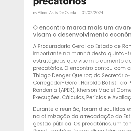
precatórios
Alinne Assis De Ozeda
01/02/2024
By
O encontro marca mais um avanç
visam o desenvolvimento econômi
A Procuradoria Geral do Estado de R
importante na manhã desta quinta-fei
estratégicas que visam o aumento da
precatórios. O encontro contou com a
Thiago Denger Queiroz; do Secretário-G
Corregedor-Geral, Haroldo Batisti; do
Rondônia (APER), Kherson Maciel Gomes
Execuções, Cálculos, Perícias e Avaliaç
Durante a reunião, foram discutidas e
na otimização da arrecadação do Est
gestão pública. Os precatórios, um te
fiscal, também foram discutidos de