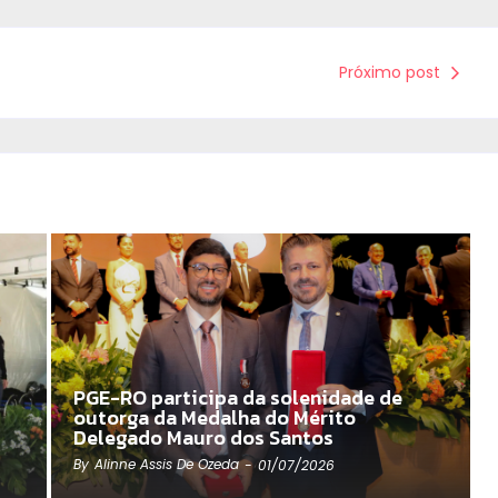
Próximo post
PGE-RO participa da solenidade de
outorga da Medalha do Mérito
Delegado Mauro dos Santos
By
Alinne Assis De Ozeda
-
01/07/2026