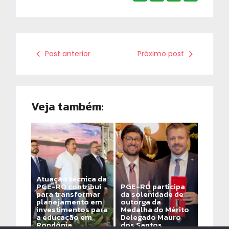
Post anterior
Próximo post
Veja também:
Atuação técnica da
PGE-RO contribui
PGE-RO participa
para transformar
da solenidade de
planejamento em
outorga da
investimentos para
Medalha do Mérito
a educação em
Delegado Mauro
Rondônia
dos Santos