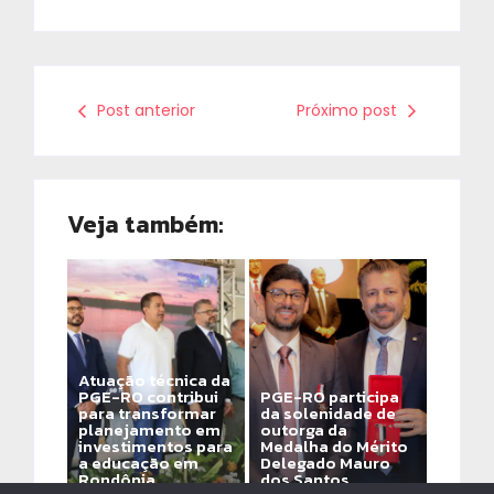
Post anterior
Próximo post
Veja também:
Atuação técnica da
PGE-RO contribui
PGE-RO participa
para transformar
da solenidade de
planejamento em
outorga da
investimentos para
Medalha do Mérito
a educação em
Delegado Mauro
Rondônia
dos Santos