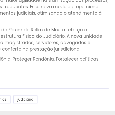
do maior agilidade na tramitação dos processos,
 frequentes. Esse novo modelo proporciona
entos judiciais, otimizando o atendimento à
o do Fórum de Rolim de Moura reforça o
trutura física do Judiciário. A nova unidade
 magistrados, servidores, advogados e
conforto na prestação jurisdicional.
nia: Proteger Rondônia. Fortalecer políticas
nias
judiciário