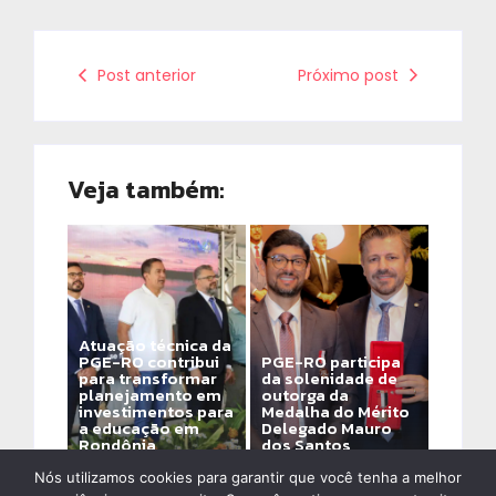
Post anterior
Próximo post
Veja também:
Atuação técnica da
PGE-RO contribui
PGE-RO participa
para transformar
da solenidade de
planejamento em
outorga da
investimentos para
Medalha do Mérito
a educação em
Delegado Mauro
Rondônia
dos Santos
By
Alinne Assis De Ozeda
By
Alinne Assis De Ozeda
Nós utilizamos cookies para garantir que você tenha a melhor