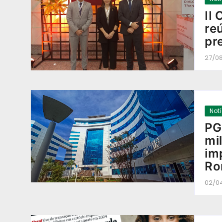
II
re
pr
27/0
Not
PG
mi
im
Ro
02/0