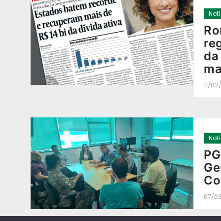
Not
Ro
re
da
ma
11/02
Not
PG
Ge
Co
07/0