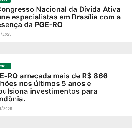
 Congresso Nacional da Dívida Ativa
úne especialistas em Brasília com a
esença da PGE-RO
8/2025
-
ícias
E-RO arrecada mais de R$ 866
lhões nos últimos 5 anos e
pulsiona investimentos para
ndônia.
4/2025
-