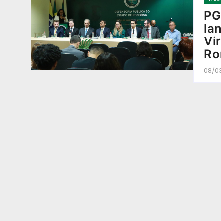
PG
la
Vi
Ro
08/0