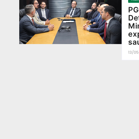
PG
De
Mi
ex
sa
13/0