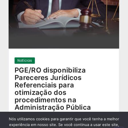
Notícias
PGE/RO disponibiliza
Pareceres Jurídicos
Referenciais para
otimização dos
procedimentos na
Administração Pública
Estadual
Nós utilizamos cookies para garantir que você tenha a melhor
17/10/2024
-
experiência em nosso site. Se você continua a usar este site,