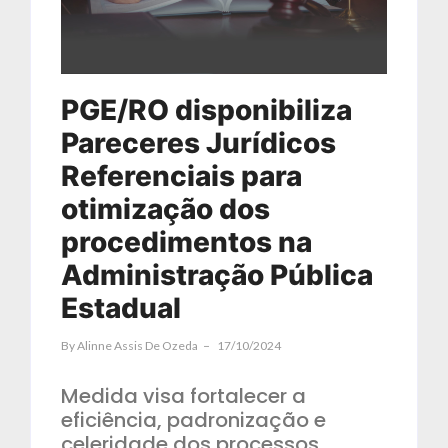
PGE/RO disponibiliza
Pareceres Jurídicos
Referenciais para
otimização dos
procedimentos na
Administração Pública
Estadual
By
Alinne Assis De Ozeda
17/10/2024
Medida visa fortalecer a
eficiência, padronização e
celeridade dos processos