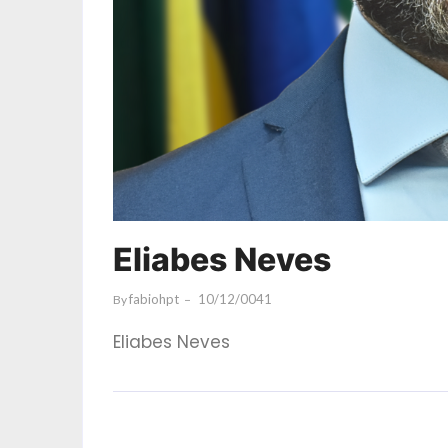
Eliabes Neves
Fabiohpt
10/12/0041
By
Eliabes Neves