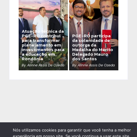
Atuação técnica da
PGE-RO contribui
PGE-RO participa
para transformar
da solenidade de
planejamento em
outorga da
investimentos para
Medalha do Mérito
a educação em
Delegado Mauro
Rondônia
dos Santos
By
Alinne Assis De Ozeda
By
Alinne Assis De Ozeda
Nós utilizamos cookies para garantir que você tenha a melhor
experiência em nosso site. Se você continua a usar este site,