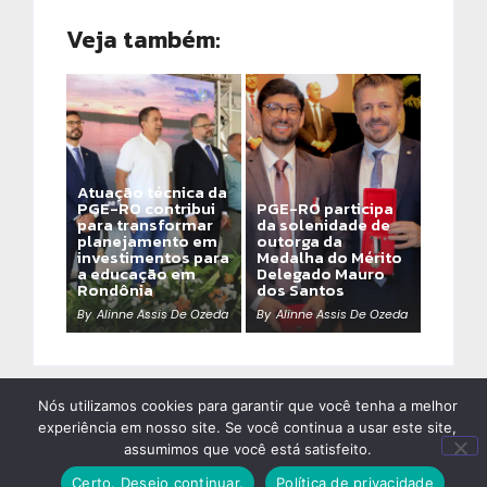
Veja também:
Atuação técnica da
PGE-RO contribui
PGE-RO participa
para transformar
da solenidade de
planejamento em
outorga da
investimentos para
Medalha do Mérito
a educação em
Delegado Mauro
Rondônia
dos Santos
By
Alinne Assis De Ozeda
By
Alinne Assis De Ozeda
Nós utilizamos cookies para garantir que você tenha a melhor
experiência em nosso site. Se você continua a usar este site,
assumimos que você está satisfeito.
Certo. Desejo continuar.
Política de privacidade