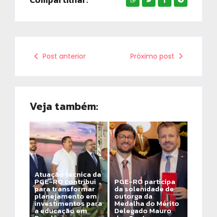
Post anterior
Próximo post
Veja também:
Atuação técnica da
PGE-RO contribui
PGE-RO participa
para transformar
da solenidade de
planejamento em
outorga da
investimentos para
Medalha do Mérito
a educação em
Delegado Mauro