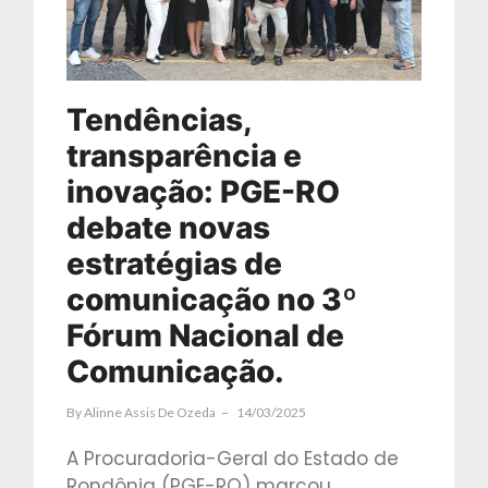
Tendências,
transparência e
inovação: PGE-RO
debate novas
estratégias de
comunicação no 3º
Fórum Nacional de
Comunicação.
By
Alinne Assis De Ozeda
14/03/2025
A Procuradoria-Geral do Estado de
Rondônia (PGE-RO) marcou