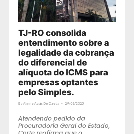
TJ-RO consolida
entendimento sobre a
legalidade da cobrança
do diferencial de
alíquota do ICMS para
empresas optantes
pelo Simples.
By
Alinne Assis De Ozeda
29/08/2025
Atendendo pedido da
Procuradoria Geral do Estado,
Corte reafirma que o