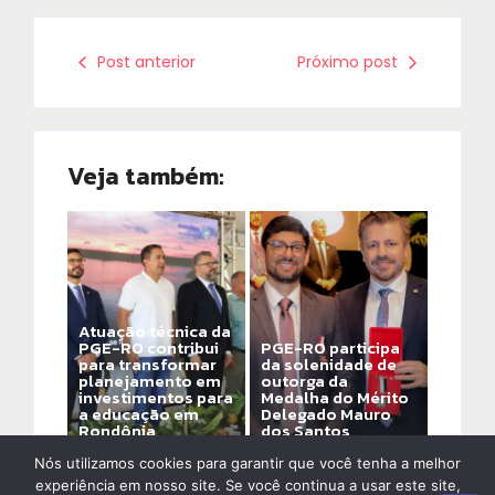
Post anterior
Próximo post
Veja também:
Atuação técnica da
PGE-RO contribui
PGE-RO participa
para transformar
da solenidade de
planejamento em
outorga da
investimentos para
Medalha do Mérito
a educação em
Delegado Mauro
Rondônia
dos Santos
By
Alinne Assis De Ozeda
By
Alinne Assis De Ozeda
Nós utilizamos cookies para garantir que você tenha a melhor
experiência em nosso site. Se você continua a usar este site,