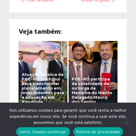
Post anterior
Próximo post
Veja também:
Atuação técnica da
PGE-RO contribui
PGE-RO participa
para transformar
da solenidade de
planejamento em
outorga da
investimentos para
Medalha do Mérito
a educação em
Delegado Mauro
Rondônia
dos Santos
By
Alinne Assis De Ozeda
By
Alinne Assis De Ozeda
Nós utilizamos cookies para garantir que você tenha a melhor
experiência em nosso site. Se você continua a usar este site,
assumimos que você está satisfeito.
Certo. Desejo continuar.
Política de privacidade