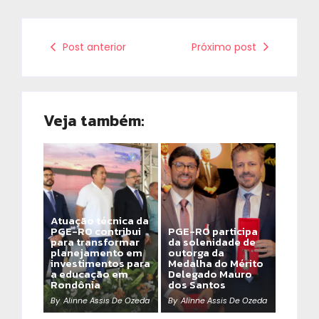
Post anterior
Próximo post
Veja também:
Atuação técnica da
PGE-RO contribui
PGE-RO participa
para transformar
da solenidade de
planejamento em
outorga da
investimentos para
Medalha do Mérito
a educação em
Delegado Mauro
Rondônia
dos Santos
By
Alinne Assis De Ozeda
By
Alinne Assis De Ozeda