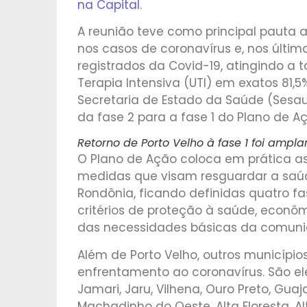
na Capital
.
A reunião teve como principal pauta 
nos casos de coronavírus e, nos últim
registrados da Covid-19, atingindo a
Terapia Intensiva (UTI) em exatos 81,
Secretaria de Estado da Saúde (Sesau)
da fase 2 para a fase 1 do Plano de A
Retorno de Porto Velho à fase 1 foi amp
O Plano de Ação coloca em prática 
medidas que visam resguardar a saúd
Rondônia, ficando definidas quatro 
critérios de proteção à saúde, econôm
das necessidades básicas da comuni
Além de Porto Velho, outros municípi
enfrentamento ao coronavírus. São el
Jamari, Jaru, Vilhena, Ouro Preto, Gua
Machadinho do Oeste, Alta Floresta, Al