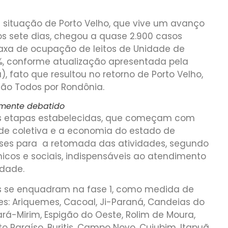
a situação de Porto Velho, que vive um avanço
os sete dias, chegou a quase 2.900 casos
 taxa de ocupação de leitos de Unidade de
5%, conforme atualização apresentada pela
, fato que resultou no retorno de Porto Velho,
ção Todos por Rondônia.
lamente debatido
as etapas estabelecidas, que começam com
e coletiva e a economia do estado de
fases para a retomada das atividades, segundo
icos e sociais, indispensáveis ao atendimento
dade.
os se enquadram na fase 1, como medida de
es: Ariquemes, Cacoal, Ji-Paraná, Candeias do
jará-Mirim, Espigão do Oeste, Rolim de Moura,
to Paraíso, Buritis, Campo Novo, Cujubim, Itapuã