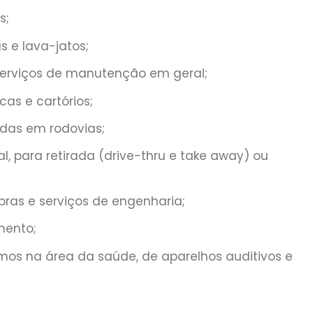
s;
s e lava-jatos;
serviços de manutenção em geral;
cas e cartórios;
adas em rodovias;
l, para retirada (drive-thru e take away) ou
obras e serviços de engenharia;
mento;
umos na área da saúde, de aparelhos auditivos e