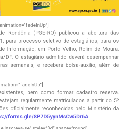
animation=”fadeInUp”]
 Rondônia (PGE-RO) publicou a abertura das
1, para processo seletivo de estagiários, para os
 de Informação, em Porto Velho, Rolim de Moura,
lia/DF. O estagiário admitido deverá desempenhar
ras semanais, e receberá bolsa-auxílio, além de
imation=”fadeInUp”]
istentes, bem como formar cadastro reserva.
estejam regularmente matriculados a partir do 5º
ções oficialmente reconhecidas pelo Ministério da
ps://forms.gle/8P7D5yynMsCw5Dr6A
i e inscreva-se” style=”3d” shape=”round”