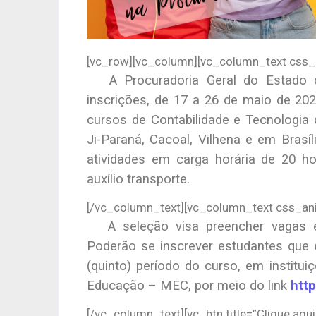
[vc_row][vc_column][vc_column_text css_
A Procuradoria Geral do Estado de
inscrições, de 17 a 26 de maio de 202
cursos de Contabilidade e Tecnologia
Ji-Paraná, Cacoal, Vilhena e em Brasí
atividades em carga horária de 20 ho
auxílio transporte.
[/vc_column_text][vc_column_text css_an
A seleção visa preencher vagas ex
Poderão se inscrever estudantes que 
(quinto) período do curso, em institui
Educação – MEC, por meio do link
htt
[/vc_column_text][vc_btn title=”Clique aqu