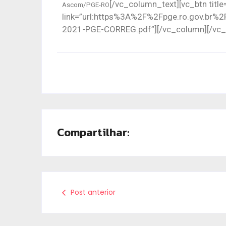
[/vc_column_text][vc_btn titl
Ascom/PGE-RO
link=”url:https%3A%2F%2Fpge.ro.gov.br
2021-PGE-CORREG.pdf”][/vc_column][/vc_
Compartilhar:
Post anterior