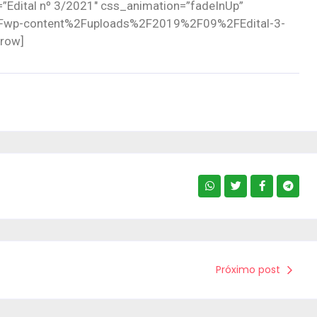
e=”Edital nº 3/2021″ css_animation=”fadeInUp”
%2Fwp-content%2Fuploads%2F2019%2F09%2FEdital-3-
row]
Próximo post