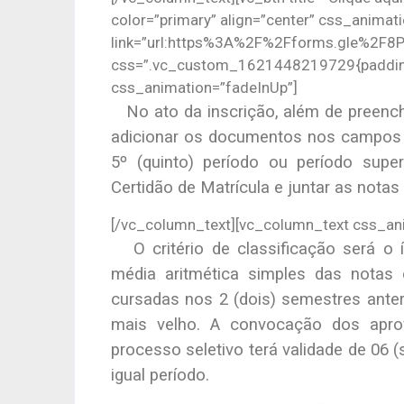
color=”primary” align=”center” css_animat
link=”url:https%3A%2F%2Fforms.gle%2F
css=”.vc_custom_1621448219729{padding-
css_animation=”fadeInUp”]
No ato da inscrição, além de preenche
adicionar os documentos nos campos 
5º (quinto) período ou período supe
Certidão de Matrícula e juntar as notas
[/vc_column_text][vc_column_text css_an
O critério de classificação será o 
média aritmética simples das notas 
cursadas nos 2 (dois) semestres ante
mais velho. A convocação dos apro
processo seletivo terá validade de 06
igual período.