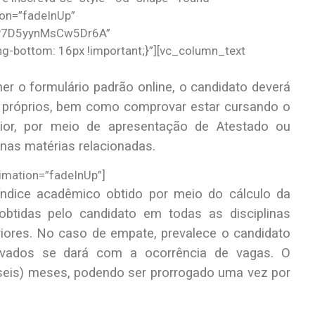
ion=”fadeInUp”
8P7D5yynMsCw5Dr6A”
bottom: 16px !important;}”][vc_column_text
r o formulário padrão online, o candidato deverá
próprios, bem como comprovar estar cursando o
rior, por meio de apresentação de Atestado ou
 nas matérias relacionadas.
imation=”fadeInUp”]
índice acadêmico obtido por meio do cálculo da
obtidas pelo candidato em todas as disciplinas
riores. No caso de empate, prevalece o candidato
vados se dará com a ocorrência de vagas. O
 (seis) meses, podendo ser prorrogado uma vez por