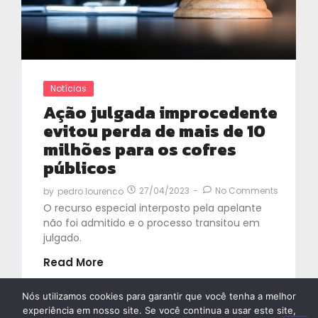
Notícias
Ação julgada improcedente
evitou perda de mais de 10
milhões para os cofres
públicos
27/04/2023
-
No Comments
by
pedro.lourenco
O recurso especial interposto pela apelante
não foi admitido e o processo transitou em
julgado.
Read More
Nós utilizamos cookies para garantir que você tenha a melhor
experiência em nosso site. Se você continua a usar este site,
See More Posts