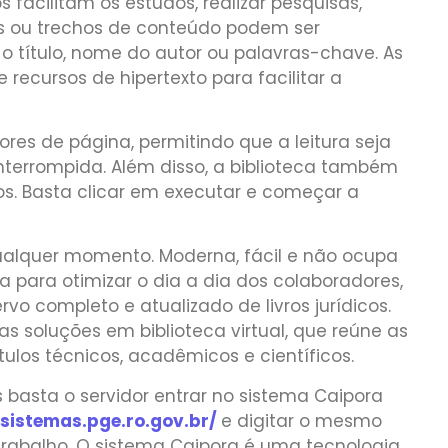
s facilitam os estudos, realizar pesquisas,
ros ou trechos de conteúdo podem ser
o título, nome do autor ou palavras-chave. As
cursos de hipertexto para facilitar a
es de página, permitindo que a leitura seja
terrompida. Além disso, a biblioteca também
os. Basta clicar em executar e começar a
ualquer momento. Moderna, fácil e não ocupa
da para otimizar o dia a dia dos colaboradores,
o completo e atualizado de livros jurídicos.
soluções em biblioteca virtual, que reúne as
ítulos técnicos, acadêmicos e científicos.
s basta o servidor entrar no sistema Caipora
.sistemas.pge.ro.gov.br/
e digitar o mesmo
rabalho. O sistema Caipora é uma tecnologia