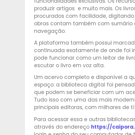
funcionalidades exclusivas. Os recurso
produzir artigos e muito mais. Os liv
procurados com facilidade, digitando 
obras contam também com sumário e re
navegação.
A plataforma também possui marcador
continuada exatamente de onde foi in
pode funcionar como um leitor de livr
escutar o livro em voz alta.
Um acervo completo e disponível a q
espaço: a biblioteca digital foi pensa
que podem se beneficiar com um acerv
Tudo isso com uma das mais modernas 
principais editoras, com milhares de t
Para acessar essa e outras biblioteca
através do endereço
https://caipora
login e senha do seu computador de t