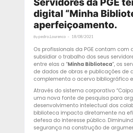
Servidores da PGE tê
digital “Minha Biblio
aperfeiçoamento.
Pedro.lourenco
18/08/2021
By
Os profissionais da PGE contam com ace
subsidiar o trabalho dos seus servidore
entre elas a “
Minha Biblioteca
”, os s
de dados de obras e publicações de di
complementa o acervo bibliográfico e j
Através do sistema corporativo “Caipo
uma nova fonte de pesquisa para arg
desenvolvimento intelectual dos cola
biblioteca impacta diretamente na efi
defesa do interesse público. Diminuin
segurança na construção de argument