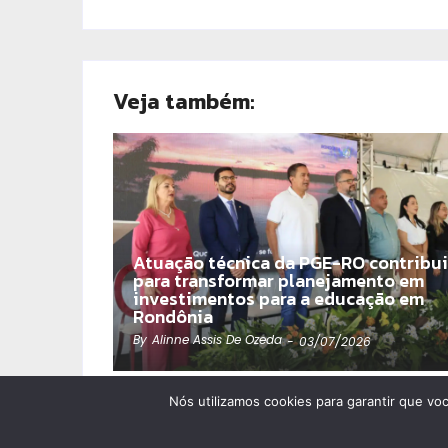
Veja também:
Atuação técnica da PGE-RO contribui
para transformar planejamento em
investimentos para a educação em
Rondônia
By
Alinne Assis De Ozeda
-
03/07/2026
Nós utilizamos cookies para garantir que vo