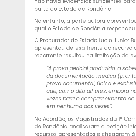
não havia evidências suficientes pa
parte do Estado de Rondônia.
No entanto, a parte autora apresentou
qual o Estado de Rondônia respondeu 
O Procurador do Estado Lucio Junior 
apresentou defesa frente ao recurso 
recorrente resultou na limitação da e
“A prova pericial produzida, a sab
da documentação médica (prontuári
prova documental, única e exclusi
que, como dito alhures, embora n
vezes para o comparecimento ao 
em nenhuma das vezes”.
No Acórdão, os Magistrados da 1ª Câma
de Rondônia analisaram a petição ini
recursos apresentados e chegaram à 