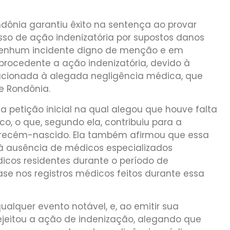
ndônia garantiu êxito na sentença ao provar
sso de ação indenizatória por supostos danos
 nenhum incidente digno de menção e em
rocedente a ação indenizatória, devido à
lacionada à alegada negligência médica, que
e Rondônia.
 petição inicial na qual alegou que houve falta
, o que, segundo ela, contribuiu para a
o recém-nascido. Ela também afirmou que essa
 à ausência de médicos especializados
cos residentes durante o período de
ase nos registros médicos feitos durante essa
ualquer evento notável, e, ao emitir sua
 rejeitou a ação de indenização, alegando que