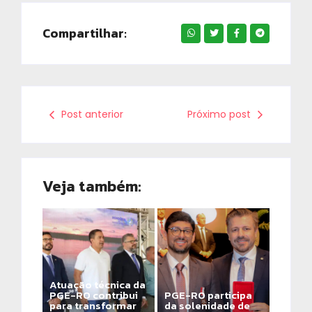
Compartilhar:
Post anterior
Próximo post
Veja também:
Atuação técnica da
PGE-RO contribui
PGE-RO participa
para transformar
da solenidade de