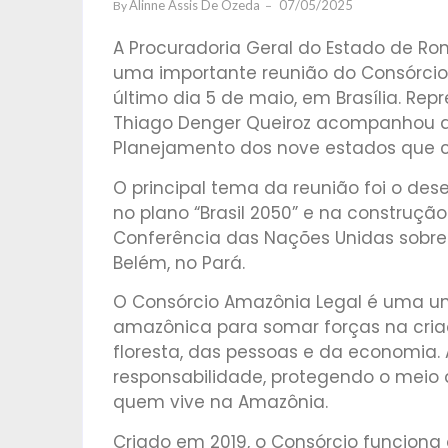
Alinne Assis De Ozeda
07/05/2025
By
A Procuradoria Geral do Estado de R
uma importante reunião do Consórcio 
último dia 5 de maio, em Brasília. Rep
Thiago Denger Queiroz acompanhou as
Planejamento dos nove estados que 
O principal tema da reunião foi o de
no plano “Brasil 2050” e na construçã
Conferência das Nações Unidas sobre
Belém, no Pará.
O Consórcio Amazônia Legal é uma un
amazônica para somar forças na cria
floresta, das pessoas e da economia. 
responsabilidade, protegendo o meio
quem vive na Amazônia.
Criado em 2019, o Consórcio funcion