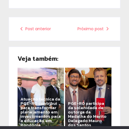
Post anterior
Próximo post
Veja também:
Atuação técnica da
PGE-RO contribui
PGE-RO participa
para transformar
da solenidade de
planejamento em
outorga da
investimentos para
Medalha do Mérito
a educação em
Delegado Mauro
Rondônia
dos Santos