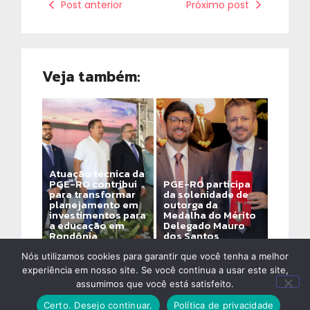
Post anterior
Próximo post
Veja também:
Atuação técnica da
PGE-RO contribui
PGE-RO participa
para transformar
da solenidade de
planejamento em
outorga da
investimentos para
Medalha do Mérito
a educação em
Delegado Mauro
Rondônia
dos Santos
By
Alinne Assis De Ozeda
By
Alinne Assis De Ozeda
Nós utilizamos cookies para garantir que você tenha a melhor
experiência em nosso site. Se você continua a usar este site,
assumimos que você está satisfeito.
Certo. Desejo continuar.
Política de privacidade