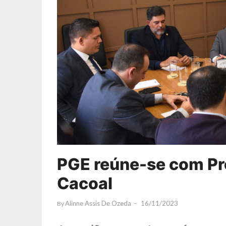
PGE reúne-se com Pr
Cacoal
Alinne Assis De Ozeda
16/11/2023
By