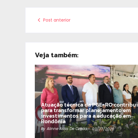
Post anterior
Veja também:
Atuação técnica da PGE-RO contribui
para transformar planejamento em
investimentos para a educação em
Rondônia
By
Alinne Assis De Ozeda
-
03/07/2026