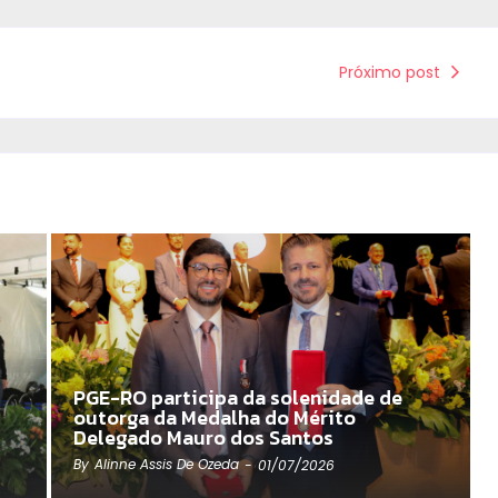
Próximo post
PGE-RO participa da solenidade de
outorga da Medalha do Mérito
Delegado Mauro dos Santos
By
Alinne Assis De Ozeda
-
01/07/2026