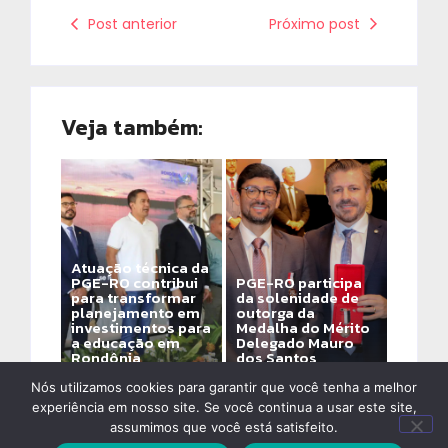
Post anterior
Próximo post
Veja também:
Atuação técnica da
PGE-RO contribui
PGE-RO participa
para transformar
da solenidade de
planejamento em
outorga da
investimentos para
Medalha do Mérito
a educação em
Delegado Mauro
Rondônia
dos Santos
By
Alinne Assis De Ozeda
By
Alinne Assis De Ozeda
Nós utilizamos cookies para garantir que você tenha a melhor
experiência em nosso site. Se você continua a usar este site,
assumimos que você está satisfeito.