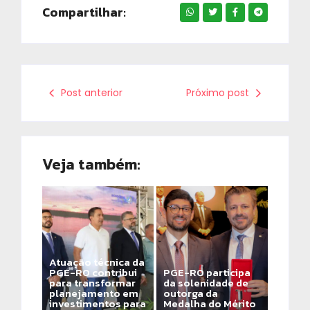
Compartilhar:
Post anterior
Próximo post
Veja também:
Atuação técnica da
PGE-RO contribui
PGE-RO participa
para transformar
da solenidade de
planejamento em
outorga da
investimentos para
Medalha do Mérito