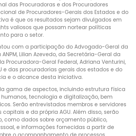
al das Procuradoras e dos Procuradores
cional de Procuradores-Gerais dos Estados e do
ativa é que os resultados sejam divulgados em
hts valiosos que possam nortear políticas
to para o setor.
ntou com a participação do Advogado-Geral da
a ANPM, Lilian Azevedo, da Secretária-Geral da
 da Procuradora-Geral Federal, Adriana Venturini,
 e das procuradorias gerais dos estados e do
cia e o alcance desta iniciativa.
gama de aspectos, incluindo estrutura física
 humanos, tecnologia e digitalização, bem
os. Serão entrevistados membros e servidores
 capitais e da própria AGU. Além disso, serão
ão, como dados sobre orçamento público,
soal, e informações fornecidas a partir de
sobre o acompanhamento de processos.