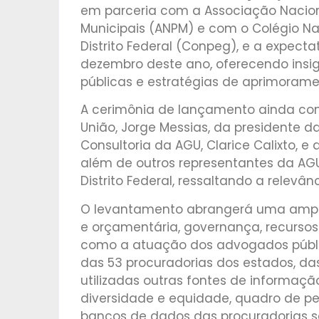
em parceria com a Associação Nacion
Municipais (ANPM) e com o Colégio Na
Distrito Federal (Conpeg), e a expect
dezembro deste ano, oferecendo insig
públicas e estratégias de aprimoramen
A cerimônia de lançamento ainda co
União, Jorge Messias, da presidente d
Consultoria da AGU, Clarice Calixto, e
além de outros representantes da AGU
Distrito Federal, ressaltando a relevân
O levantamento abrangerá uma ampla 
e orçamentária, governança, recursos
como a atuação dos advogados públic
das 53 procuradorias dos estados, das
utilizadas outras fontes de informaç
diversidade e equidade, quadro de pes
bancos de dados das procuradorias 