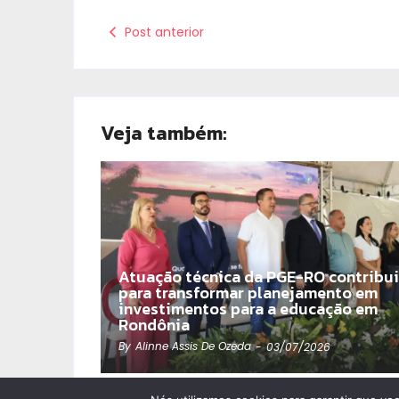
Post anterior
Veja também:
Atuação técnica da PGE-RO contribui
para transformar planejamento em
investimentos para a educação em
Rondônia
By
Alinne Assis De Ozeda
-
03/07/2026