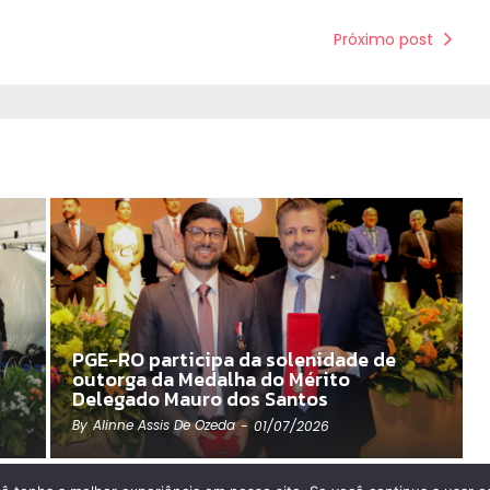
Próximo post
PGE-RO participa da solenidade de
outorga da Medalha do Mérito
Delegado Mauro dos Santos
By
Alinne Assis De Ozeda
-
01/07/2026